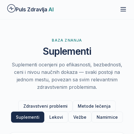
Preskoči
Puls Zdravlja
AI
na
glavni
sadržaj
BAZA ZNANJA
Suplementi
Suplementi ocenjeni po efikasnosti, bezbednosti,
ceni i nivou naučnih dokaza — svaki postoji na
jednom mestu, povezan sa svim relevantnim
zdravstvenim problemima.
Zdravstveni problemi
Metode lečenja
Suplementi
Lekovi
Vežbe
Namirnice