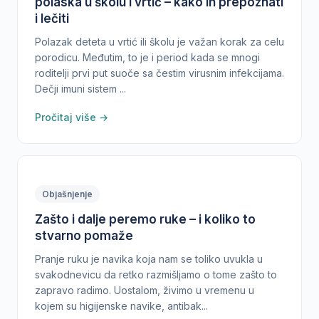
polaska u školu i vrtić – kako ih prepoznati
i lečiti
Polazak deteta u vrtić ili školu je važan korak za celu
porodicu. Međutim, to je i period kada se mnogi
roditelji prvi put suoče sa čestim virusnim infekcijama.
Dečji imuni sistem ...
Pročitaj više →
Objašnjenje
Zašto i dalje peremo ruke – i koliko to
stvarno pomaže
Pranje ruku je navika koja nam se toliko uvukla u
svakodnevicu da retko razmišljamo o tome zašto to
zapravo radimo. Uostalom, živimo u vremenu u
kojem su higijenske navike, antibak...