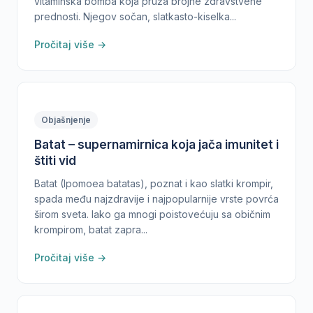
vitaminska bomba koja pruža brojne zdravstvene
prednosti. Njegov sočan, slatkasto-kiselka...
Pročitaj više →
Objašnjenje
Batat – supernamirnica koja jača imunitet i
štiti vid
Batat (Ipomoea batatas), poznat i kao slatki krompir,
spada među najzdravije i najpopularnije vrste povrća
širom sveta. Iako ga mnogi poistovećuju sa običnim
krompirom, batat zapra...
Pročitaj više →