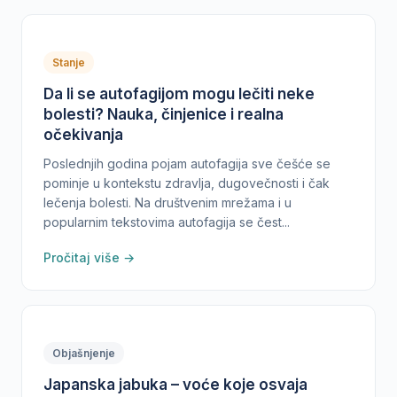
Stanje
Da li se autofagijom mogu lečiti neke
bolesti? Nauka, činjenice i realna
očekivanja
Poslednjih godina pojam autofagija sve češće se
pominje u kontekstu zdravlja, dugovečnosti i čak
lečenja bolesti. Na društvenim mrežama i u
popularnim tekstovima autofagija se čest...
Pročitaj više →
Objašnjenje
Japanska jabuka – voće koje osvaja