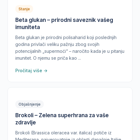
Stanje
Beta glukan – prirodni saveznik vašeg
imuniteta
Beta glukan je prirodni polisaharid koji poslednjih
godina privlači veliku pažnju zbog svojih
potencijalnih „supermoći“ – naročito kada je u pitanju
imunitet. O njemu se priča kao ...
Pročitaj više →
Objašnjenje
Brokoli – Zelena superhrana za vaše
zdravlje
Brokoli (Brassica oleracea var. italica) potiče iz
Mediterana, najverovatnije iz oblasti današnje Italije,