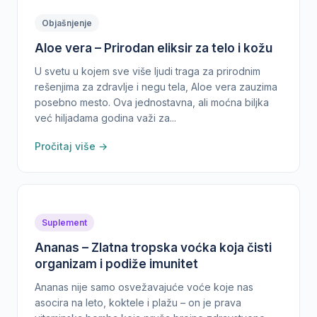
Objašnjenje
Aloe vera – Prirodan eliksir za telo i kožu
U svetu u kojem sve više ljudi traga za prirodnim
rešenjima za zdravlje i negu tela, Aloe vera zauzima
posebno mesto. Ova jednostavna, ali moćna biljka
već hiljadama godina važi za...
Pročitaj više →
Suplement
Ananas – Zlatna tropska voćka koja čisti
organizam i podiže imunitet
Ananas nije samo osvežavajuće voće koje nas
asocira na leto, koktele i plažu – on je prava