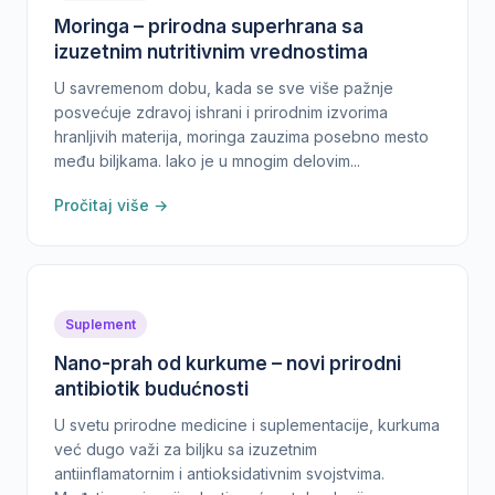
Moringa – prirodna superhrana sa
izuzetnim nutritivnim vrednostima
U savremenom dobu, kada se sve više pažnje
posvećuje zdravoj ishrani i prirodnim izvorima
hranljivih materija, moringa zauzima posebno mesto
među biljkama. Iako je u mnogim delovim...
Pročitaj više →
Suplement
Nano-prah od kurkume – novi prirodni
antibiotik budućnosti
U svetu prirodne medicine i suplementacije, kurkuma
već dugo važi za biljku sa izuzetnim
antiinflamatornim i antioksidativnim svojstvima.