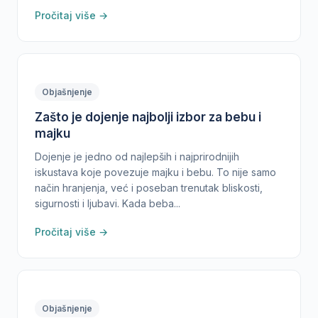
Pročitaj više →
Objašnjenje
Zašto je dojenje najbolji izbor za bebu i
majku
Dojenje je jedno od najlepših i najprirodnijih
iskustava koje povezuje majku i bebu. To nije samo
način hranjenja, već i poseban trenutak bliskosti,
sigurnosti i ljubavi. Kada beba...
Pročitaj više →
Objašnjenje