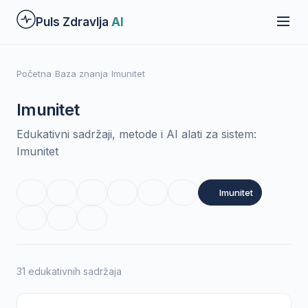
Preskoči
Puls Zdravlja
AI
na
glavni
sadržaj
Početna
›
Baza znanja
›
Imunitet
Imunitet
Edukativni sadržaji, metode i AI alati za sistem:
Imunitet
Imunitet
31 edukativnih sadržaja