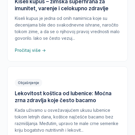
Kiseli kupus – zimska superhrana za
imunitet, varenje i celokupno zdravlje
Kiseli kupus je jedna od onih namirnica koje su
decenijama bile deo svakodnevne ishrane, naročito
tokom zime, a da se o njihovoj pravoj vrednosti malo
govorilo. Iako se često vezuj...
Pročitaj više →
Objašnjenje
Lekovitost koštica od lubenice: Moćna
zrna zdravlja koje često bacamo
Kada uživamo u osvežavajućem ukusu lubenice
tokom letnjih dana, koštice najčešće bacamo bez
razmišljanja. Međutim, upravo te male crne semenke
kriju bogatstvo nutritivnih i lekovit...