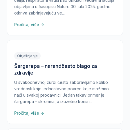
ćelija: respiratorni virusi kao okidači Nedavna studija
objavljena u časopisu Nature 30. jula 2025. godine
otkriva zabrinjavajuću ve...
Pročitaj više →
Objašnjenje
Šargarepa – narandžasto blago za
zdravlje
U svakodnevnoj žurbi često zaboravljamo koliko
vrednosti krije jednostavno povrće koje možemo
naći u svakoj prodavnici. Jedan takav primer je
šargarepa – skromna, a izuzetno korisn...
Pročitaj više →