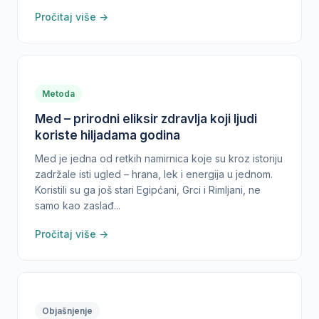
Pročitaj više →
Metoda
Med – prirodni eliksir zdravlja koji ljudi
koriste hiljadama godina
Med je jedna od retkih namirnica koje su kroz istoriju
zadržale isti ugled – hrana, lek i energija u jednom.
Koristili su ga još stari Egipćani, Grci i Rimljani, ne
samo kao zaslađ...
Pročitaj više →
Objašnjenje