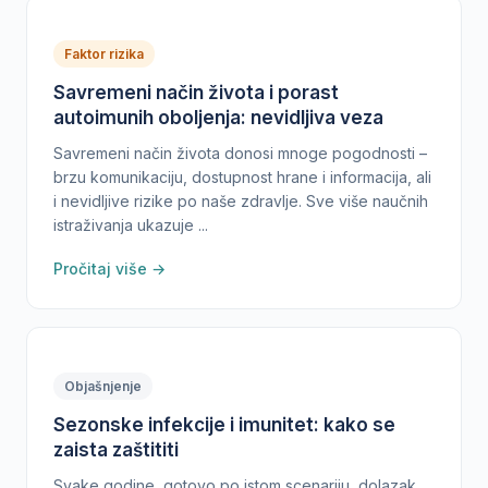
Faktor rizika
Savremeni način života i porast
autoimunih oboljenja: nevidljiva veza
Savremeni način života donosi mnoge pogodnosti –
brzu komunikaciju, dostupnost hrane i informacija, ali
i nevidljive rizike po naše zdravlje. Sve više naučnih
istraživanja ukazuje ...
Pročitaj više →
Objašnjenje
Sezonske infekcije i imunitet: kako se
zaista zaštititi
Svake godine, gotovo po istom scenariju, dolazak