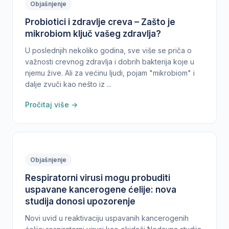
Objašnjenje
Probiotici i zdravlje creva – Zašto je
mikrobiom ključ vašeg zdravlja?
U poslednjih nekoliko godina, sve više se priča o
važnosti crevnog zdravlja i dobrih bakterija koje u
njemu žive. Ali za većinu ljudi, pojam "mikrobiom" i
dalje zvuči kao nešto iz ...
Pročitaj više →
Objašnjenje
Respiratorni virusi mogu probuditi
uspavane kancerogene ćelije: nova
studija donosi upozorenje
Novi uvid u reaktivaciju uspavanih kancerogenih