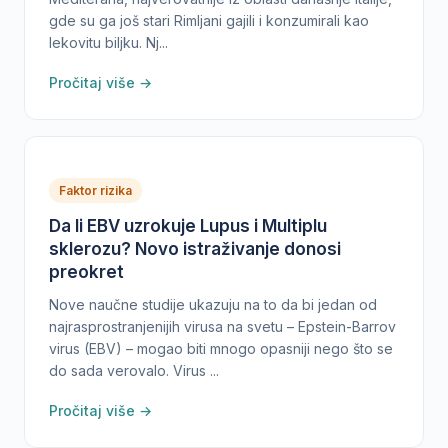
gde su ga još stari Rimljani gajili i konzumirali kao
lekovitu biljku. Nj...
Pročitaj više →
Faktor rizika
Da li EBV uzrokuje Lupus i Multiplu
sklerozu? Novo istraživanje donosi
preokret
Nove naučne studije ukazuju na to da bi jedan od
najrasprostranjenijih virusa na svetu – Epstein-Barrov
virus (EBV) – mogao biti mnogo opasniji nego što se
do sada verovalo. Virus ...
Pročitaj više →