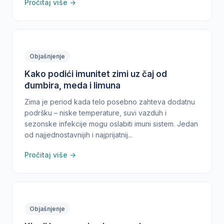
Pročitaj više →
Objašnjenje
Kako podići imunitet zimi uz čaj od
đumbira, meda i limuna
Zima je period kada telo posebno zahteva dodatnu
podršku – niske temperature, suvi vazduh i
sezonske infekcije mogu oslabiti imuni sistem. Jedan
od najjednostavnijih i najprijatnij...
Pročitaj više →
Objašnjenje