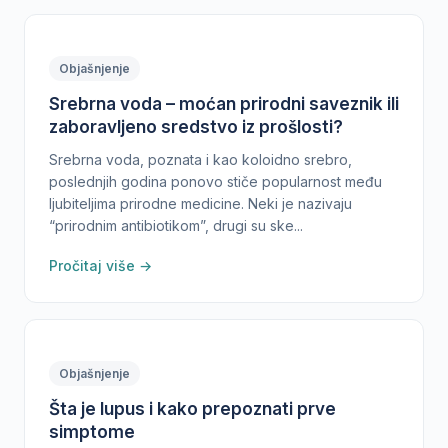
Objašnjenje
Srebrna voda – moćan prirodni saveznik ili
zaboravljeno sredstvo iz prošlosti?
Srebrna voda, poznata i kao koloidno srebro,
poslednjih godina ponovo stiče popularnost među
ljubiteljima prirodne medicine. Neki je nazivaju
“prirodnim antibiotikom”, drugi su ske...
Pročitaj više →
Objašnjenje
Šta je lupus i kako prepoznati prve
simptome