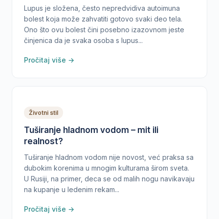
Lupus je složena, često nepredvidiva autoimuna
bolest koja može zahvatiti gotovo svaki deo tela.
Ono što ovu bolest čini posebno izazovnom jeste
činjenica da je svaka osoba s lupus...
Pročitaj više →
Životni stil
Tuširanje hladnom vodom – mit ili
realnost?
Tuširanje hladnom vodom nije novost, već praksa sa
dubokim korenima u mnogim kulturama širom sveta.
U Rusiji, na primer, deca se od malih nogu navikavaju
na kupanje u ledenim rekam...
Pročitaj više →