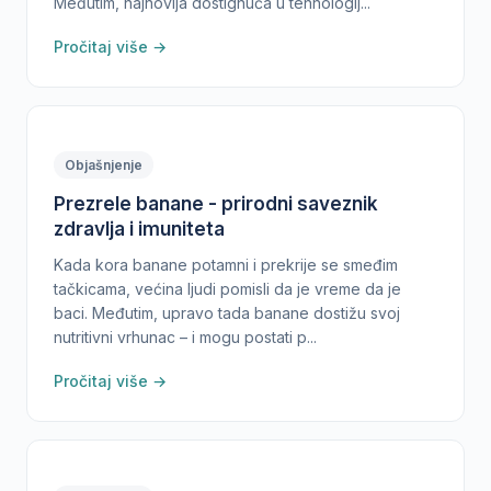
Međutim, najnovija dostignuća u tehnologij...
Pročitaj više →
Objašnjenje
Prezrele banane - prirodni saveznik
zdravlja i imuniteta
Kada kora banane potamni i prekrije se smeđim
tačkicama, većina ljudi pomisli da je vreme da je
baci. Međutim, upravo tada banane dostižu svoj
nutritivni vrhunac – i mogu postati p...
Pročitaj više →