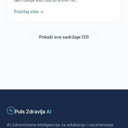
Iako deluje kao običan koren ne...
Pročitaj više →
Prikaži sve sadržaje (31)
Puls Zdravlja
AI
AI zdravstvena inteligencija za edukaciju i razumevanje