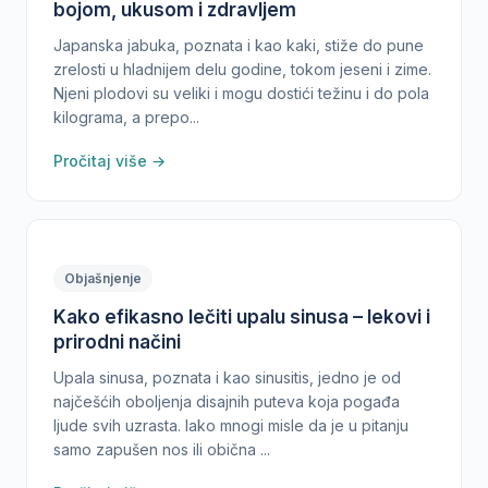
bojom, ukusom i zdravljem
Japanska jabuka, poznata i kao kaki, stiže do pune
zrelosti u hladnijem delu godine, tokom jeseni i zime.
Njeni plodovi su veliki i mogu dostići težinu i do pola
kilograma, a prepo...
Pročitaj više →
Objašnjenje
Kako efikasno lečiti upalu sinusa – lekovi i
prirodni načini
Upala sinusa, poznata i kao sinusitis, jedno je od
najčešćih oboljenja disajnih puteva koja pogađa
ljude svih uzrasta. Iako mnogi misle da je u pitanju
samo zapušen nos ili obična ...