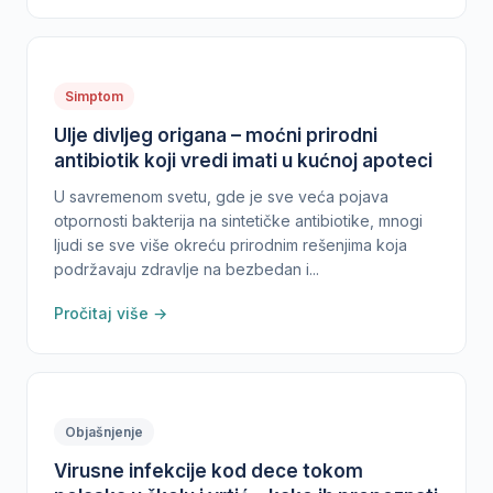
Simptom
Ulje divljeg origana – moćni prirodni
antibiotik koji vredi imati u kućnoj apoteci
U savremenom svetu, gde je sve veća pojava
otpornosti bakterija na sintetičke antibiotike, mnogi
ljudi se sve više okreću prirodnim rešenjima koja
podržavaju zdravlje na bezbedan i...
Pročitaj više →
Objašnjenje
Virusne infekcije kod dece tokom