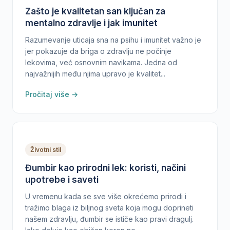
Zašto je kvalitetan san ključan za
mentalno zdravlje i jak imunitet
Razumevanje uticaja sna na psihu i imunitet važno je
jer pokazuje da briga o zdravlju ne počinje
lekovima, već osnovnim navikama. Jedna od
najvažnijih među njima upravo je kvalitet...
Pročitaj više →
Životni stil
Đumbir kao prirodni lek: koristi, načini
upotrebe i saveti
U vremenu kada se sve više okrećemo prirodi i
tražimo blaga iz biljnog sveta koja mogu doprineti
našem zdravlju, đumbir se ističe kao pravi dragulj.