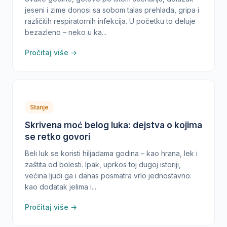
jeseni i zime donosi sa sobom talas prehlada, gripa i
različitih respiratornih infekcija. U početku to deluje
bezazleno – neko u ka...
Pročitaj više →
Stanje
Skrivena moć belog luka: dejstva o kojima
se retko govori
Beli luk se koristi hiljadama godina – kao hrana, lek i
zaštita od bolesti. Ipak, uprkos toj dugoj istoriji,
većina ljudi ga i danas posmatra vrlo jednostavno:
kao dodatak jelima i...
Pročitaj više →